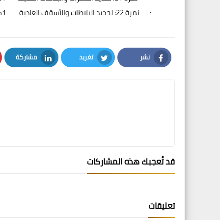
·
نمرة 22: لحديد البلاطات والأسقف العادية 1كجم = 330م.ط
نشر
تغريد
مشاركة
LinkedIn
Twitter
Facebook
قد تُعجبك هذه المشاركات
تعليقات