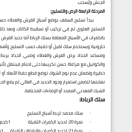
الجنش ويُسحب.
المرحلة الرابعة الرص والتسليح:
يبدأ تسليح السقف بوضع أسياخ الفرش والغطاء حسب 
التسليح العلوي ثم في تركيب أو تسقيط الكانات وبعد ذلك
بالكمرات في الأسياخ المعلقة بسلك الرباط أما حديد الفرش
حلزونية ويستخدم سلك ثقيل أو خفيف حسب التسليح وأهمي
ومساعد الحداد يرص الفرش والغطاء وصبي الحداد يربط سل
والكوابيل مع مراعاة حسن تكريبها حتى لاتنام فينتقل تأثير
خطيرة ولضمان عدم نوم الشوك توضع قطع حفظ الأبعاد أو ا
نهايتها لتضمن استمرار وجود الحديد في العالي ثم يضع الحد
الشبك المعدني الممدد أو الإضاءات المختلفة.
سلك الرباط:
·
سلك مخمد: لربط أسياخ التسليح
·
نمرة 20: لحديد الكمرات الثقيلة 1كجم = 200م.ط
·
نمرة 21: لحديد الكمرات والبلاطات الثقيلة 1كجم = 270م.ط