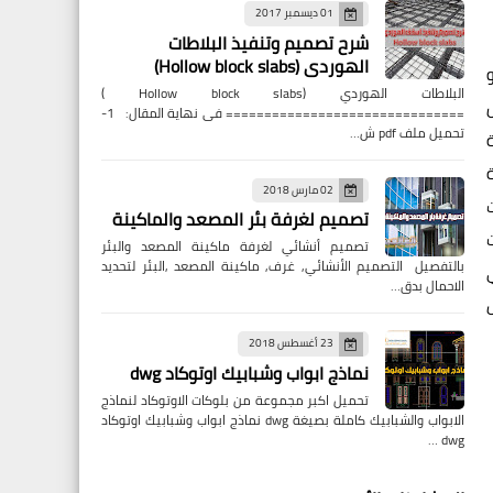
01 ديسمبر 2017
شرح تصميم وتنفيذ البلاطات
الهوردى (Hollow block slabs)
البلاطات الهوردي (Hollow block slabs )
=============================== فى نهاية المقال: 1-
تحميل ملف pdf ش…
02 مارس 2018
تصميم لغرفة بئر المصعد والماكينة
تصميم أنشائي لغرفة ماكينة المصعد والبئر
بالتفصيل التصميم الأنشائي, غرف, ماكينة المصعد ,البئر لتحديد
الاحمال بدق…
23 أغسطس 2018
نماذج ابواب وشبابيك اوتوكاد dwg
تحميل اكبر مجموعة من بلوكات الاوتوكاد لنماذج
الابواب والشبابيك كاملة بصيغة dwg نماذج ابواب وشبابيك اوتوكاد
dwg …