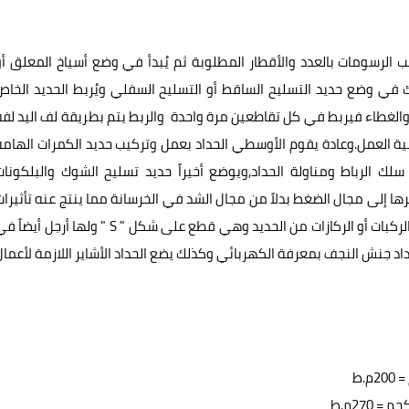
الرسومات بالعدد والأقطار المطلوبة ثم يُبدأ في وضع أسياخ المعلق أو
 في وضع حديد التسليح الساقط أو التسليح السفلي ويُربط الحديد الخاص
 والغطاء فيربط في كل تقاطعين مرة واحدة والربط يتم بطريقة لف اليد لفة
ة العمل.
وعادة يقوم الأوسطي الحداد بعمل وتركيب حديد الكمرات الهامة
ك الرباط ومناولة الحداد,
ويوضع أخيراً حديد تسليح الشوك والبلكونات
ها إلى مجال الضغط بدلاً من مجال الشد في الخرسانة مما ينتج عنه تأثيرات
لركبات أو الركازات من الحديد وهي قطع على شكل "
S
" ولها أرجل أيضاً في
اد جنش النجف بمعرفة الكهربائي وكذلك يضع الحداد الأشاير اللازمة لأعمال