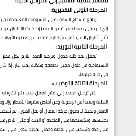
تنقسم عملية التسليح إلى المراحل الآتية:
المرحلة الأولى التقديرية:
يُراجَع مسطح السقف على الرسومات المعتمدة ثم يأ
(أي لا يتبقى منها كمرات غير لازمة ) إذا كانت الأطوال غير
تأتي أطوال الحديد أقل من اللازم فتقصر عن تغطية الأبعاد ا
المرحلة الثانية التوريد:
يُعمل بعد ذلك جدول ويرصد العدد اللازم لكل قطر 
الاستعاضة عن طول معين بضعفه وكذلك يجب بيان إذا كان ف
في حالة غيابها.
المرحلة الثالثة التوضيب:
يتم ترحيل الحديد إلى مقر العمل حيث يتم تشوينه 
الليلية وبعيداً عن الرطوبة وعن أماكن سقوط الأمطار وإلا و
العمل وبحيث لا يعوق حركة العمال أو نقل المون . ثم تُسحب
تجنيشها وتكسيحها على القاعدة أو البنك أو على الأرض عل
على حده ويُسحب على بعضه وحَمل الحديد يكون على الكتف 