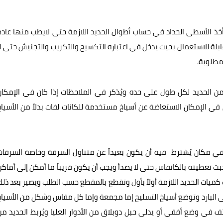
خذ الأسطى الحداد في حساب أطوال الحديد اللازمة حتى لايطب منها عادم
 قابلة للاستعمال بحيث يدخل في اعتباره التكسيح والتكريب والتجنيش حتى لا
لمطلوبة.
من الحديد لكل طول على حده ويُذكر في الملاحظات إذا كان في الإمكان
ي الإمكان الاستعاضة عن أسياخ مستخدمة للكانات لفات بدلاً من الأسياخ
في مكان يُشترط فيه أن يكون بعيداً عن متناول السرقة وخاصة السرقات
جبت تغطيته بالكانفاس حتى لا يصدأ ويجب أن يكون قريباً ما أمكن إلى أماكن
 كميات الحديد اللازمة أولاً بأول وتقطع بالمقطع حسب الطلب ويصير بعد ذلك
ى البارد وتوضع أسياخ التسليح إما مجمعة وإما كل مقاس وشكل من الأسياخ
في وضع أفقي أو يدلى حبل دوبلاق من الأدوار العليا ويُربط الحديد من