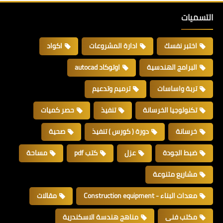
التسميات
اختبر نفسك
ادارة المشروعات
اكواد
البرامج الهندسية
اوتوكاد autocad
تربة واساسات
ترميم وتدعيم
تكنولوجيا الخرسانة
تنفيذ
حصر كميات
خرسانة
دورة ( كورس ) تنفيذ
صحية
ضبط الجودة
عزل
كتب pdf
مساحة
مشاريع متنوعة
معدات البناء - Construction equipment
مقالات
مكتب فنى
مناهج هندسة الاسكندرية