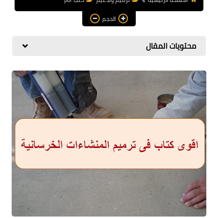
هندسة معمارية
الحجم
مناهج و كورسات
محتويات المقال
مشاريع هندسية متنوعة
اوتوكاد autocad
برامج هندسية