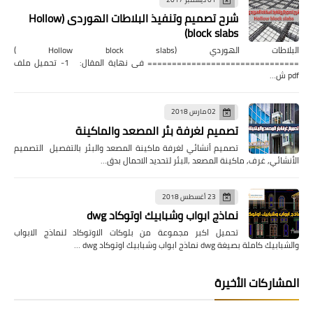
شرح تصميم وتنفيذ البلاطات الهوردى (Hollow
block slabs)
البلاطات الهوردي (Hollow block slabs )
=============================== فى نهاية المقال: 1- تحميل ملف
pdf ش…
02 مارس 2018
تصميم لغرفة بئر المصعد والماكينة
تصميم أنشائي لغرفة ماكينة المصعد والبئر بالتفصيل التصميم
الأنشائي, غرف, ماكينة المصعد ,البئر لتحديد الاحمال بدق…
23 أغسطس 2018
نماذج ابواب وشبابيك اوتوكاد dwg
تحميل اكبر مجموعة من بلوكات الاوتوكاد لنماذج الابواب
والشبابيك كاملة بصيغة dwg نماذج ابواب وشبابيك اوتوكاد dwg …
المشاركات الأخيرة