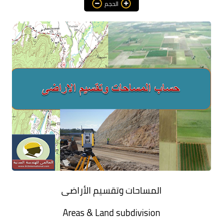
الحجم
هندسة معمارية
مناهج و كورسات
مشاريع هندسية متنوعة
اوتوكاد autocad
برامج هندسية
المساحات وتقسيم الأراضى
Areas & Land subdivision