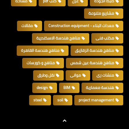
ضبط الجودة
عزل
كتب pdf
مساحة
مشاريع متنوعة
معدات البناء - Construction equipment
مقالات
مكتب فنى
مناهج هندسة الاسكندرية
مناهج هندسة الزقازيق
مناهج هندسة القاهرة
مناهج هندسة عين شمس
مناهج و كورسات
منشات رى
موانى
نقل وطرق
هندسة معمارية
BIM
design
steel
soil
project management