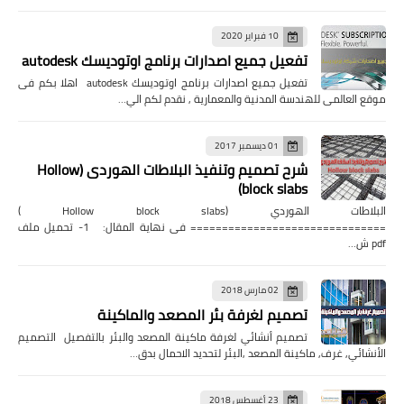
10 فبراير 2020
تفعيل جميع اصدارات برنامج اوتوديسك autodesk
تفعيل جميع اصدارات برنامج اوتوديسك autodesk اهلا بكم فى
موقع العالمى للهندسة المدنية والمعمارية , نقدم لكم الي…
01 ديسمبر 2017
شرح تصميم وتنفيذ البلاطات الهوردى (Hollow
block slabs)
البلاطات الهوردي (Hollow block slabs )
=============================== فى نهاية المقال: 1- تحميل ملف
pdf ش…
02 مارس 2018
تصميم لغرفة بئر المصعد والماكينة
تصميم أنشائي لغرفة ماكينة المصعد والبئر بالتفصيل التصميم
الأنشائي, غرف, ماكينة المصعد ,البئر لتحديد الاحمال بدق…
23 أغسطس 2018