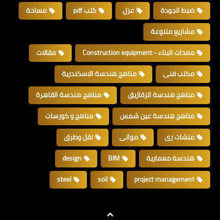
ضبط الجودة
عزل
كتب pdf
مساحة
مشاريع متنوعة
معدات البناء - Construction equipment
مقالات
مكتب فنى
مناهج هندسة الاسكندرية
مناهج هندسة الزقازيق
مناهج هندسة القاهرة
مناهج هندسة عين شمس
مناهج و كورسات
منشات رى
موانى
نقل وطرق
هندسة معمارية
BIM
design
steel
soil
project management