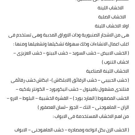
الاخشاب اللينة
الاخشاب الصلبة
اولا: الاخشاب اللينة
هى من الاشجار الصنبورية وذات الاوراق المدببة وهى تستخدم فى
اغلب اعمال الانشاءات وذلك سهولة تشكيلها وتشغيلها ومنها :
( الخشب الابيض – خشب السويد – خشب البينو – خشب العزيزى –
اخشاب التنوب )
الاخشاب اللينة الصناعية
( خشب الحبيبي – خشب الرقائق (الابلكاش )- ابكاش خشب رقائقى
فنلندى مشغول بافينول – خشب اتيكوبورد – الكونتر يلاكيه –
الخشب المضغوط ( الهارد بورد ) – القشرة الخشبية – البلوط – الارو –
الزان – الماهوجنى – التك – الجوز –لسان العصفور )
من اهم الاخشاب المستخدمة فى الابواب :
( الخشب الزن بكل انواعه ومصادره – خشب الماهوجنى – الابواب