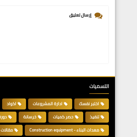
إرسال تعليق
التسميات
اختبر نفسك
ادارة المشروعات
اكواد
تنفيذ
حصر كميات
خرسانة
دورة
معدات البناء - Construction equipment
مقالات