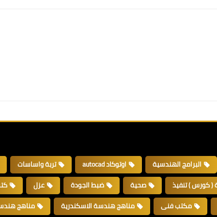
البرامج الهندسية
اوتوكاد autocad
تربة واساسات
 ( كورس ) تنفيذ
صحية
ضبط الجودة
عزل
كتب 
مكتب فنى
مناهج هندسة الاسكندرية
مناهج هندسة