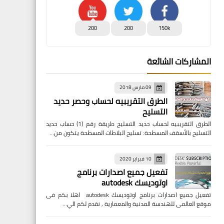
200
200
150k
المشاركات الشائعة
09 مارس 2018
الطرق التقريبيه لحساب وحصر حديد
التسليح
الطرق التقريبيه لحساب حديد التسليح طريقة رقم (1) حساب حديد
التسليح بالأسقف المسطحة: تسليح البلاطات المسطحة يتكون من…
10 فبراير 2020
تفعيل جميع اصدارات برنامج
اوتوديسك autodesk
تفعيل جميع اصدارات برنامج اوتوديسك autodesk اهلا بكم فى
موقع العالمى للهندسة المدنية والمعمارية , نقدم لكم الي…