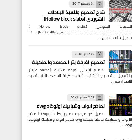
01 ديسمبر 2017
شرح تصميم وتنفيذ البلاطات
الهوردى (Hollow block slabs)
البلاطات الهوردي (Hollow block slabs )
=============================== فى نهاية المقال: 1-
تحميل ملف pdf ش…
02 مارس 2018
تصميم لغرفة بئر المصعد والماكينة
تصميم أنشائي لغرفة ماكينة المصعد والبئر
بالتفصيل التصميم الأنشائي, غرف, ماكينة المصعد ,البئر لتحديد
الاحمال بدق…
23 أغسطس 2018
نماذج ابواب وشبابيك اوتوكاد dwg
تحميل اكبر مجموعة من بلوكات الاوتوكاد لنماذج
الابواب والشبابيك كاملة بصيغة dwg نماذج ابواب وشبابيك اوتوكاد
dwg …