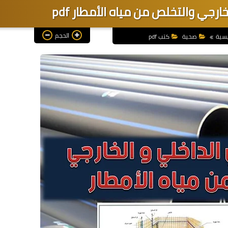
رجي والتخلص من مياه الأمطار pdf
الحجم
يسية
صحية
كتب pdf