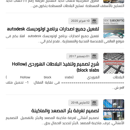
الطرق التقريبيه لحساب حديد التسليح طريقة رقم (1) حساب حديد
التسليح بالأسقف المسطحة: تسليح البلاطات المسطحة يتكون من…
10 فبراير 2020
تفعيل جميع اصدارات برنامج اوتوديسك autodesk
تفعيل جميع اصدارات برنامج اوتوديسك autodesk اهلا بكم فى
موقع العالمى للهندسة المدنية والمعمارية , نقدم لكم الي…
01 ديسمبر 2017
شرح تصميم وتنفيذ البلاطات الهوردى (Hollow
block slabs)
البلاطات الهوردي (Hollow block slabs )
=============================== فى نهاية المقال: 1- تحميل ملف
pdf ش…
02 مارس 2018
تصميم لغرفة بئر المصعد والماكينة
تصميم أنشائي لغرفة ماكينة المصعد والبئر بالتفصيل التصميم
الأنشائي, غرف, ماكينة المصعد ,البئر لتحديد الاحمال بدق…