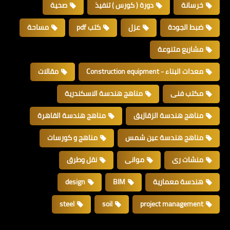
خرسانة
دورة ( كورس ) تنفيذ
صحية
ضبط الجودة
عزل
كتب pdf
مساحة
مشاريع متنوعة
معدات البناء - Construction equipment
مقالات
مكتب فنى
مناهج هندسة الاسكندرية
مناهج هندسة الزقازيق
مناهج هندسة القاهرة
مناهج هندسة عين شمس
مناهج و كورسات
منشات رى
موانى
نقل وطرق
هندسة معمارية
BIM
design
steel
soil
project management