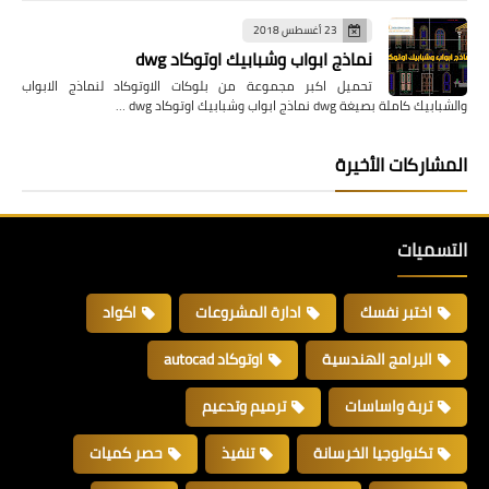
23 أغسطس 2018
نماذج ابواب وشبابيك اوتوكاد dwg
تحميل اكبر مجموعة من بلوكات الاوتوكاد لنماذج الابواب
والشبابيك كاملة بصيغة dwg نماذج ابواب وشبابيك اوتوكاد dwg …
المشاركات الأخيرة
التسميات
اختبر نفسك
ادارة المشروعات
اكواد
البرامج الهندسية
اوتوكاد autocad
تربة واساسات
ترميم وتدعيم
تكنولوجيا الخرسانة
تنفيذ
حصر كميات