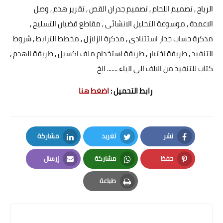
الرياح , تصميم اللحام , تصميم جدران القص , تقرير هدم , وصل
الاعمدة , موسوعة التحليل الانشائى , مقاطع قضبان التسليح ,
مذكرة حساب جدار استتنادى , مذكرة الزلازل , مخطط الترابط , شروط
التنفيذ , طريقة اختبار , طريقة استخدام ملف اكسيل , طريقة الهدم ,
كتاب للتنفيذ من الالف الى الياء ....... الخ
رابط التحميل :
اضغط هنا
نشر
تغريد
مشاركة
LinkedIn
Twitter
Facebook
حفظ
مشاركة
إرسال
Email
Whatsapp
Pinterest
طباعة
Print