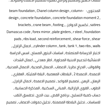
ملفات اكسيل وتصميم وبرامج صغيره لتصميم الاعمدة والقواعد .
المحتوى : beam foundation , Chanel column design , column-
design , concrete foundation , concrete foundation moment 2 ,
satires , تكسيح الحواجز , brackets , crane beam , footing ,
Damascus code , forex mirror , plate girders , r steel , foundation
pads , ribs load , second reinforcement , shear force , shear
,cylinder column , tank , tank 1 , two ribs , walls , احمال الزلازل ,
اختبار الخرسانة المتصلدة , اساسات البتون المسلح , اسس الدراسة
الانشائية لتدعيم الابنية المجاورة , اطار معدنى , اعمال الشدات
والقوالب , الادراج نظريا , الاعصاب , الاعمال الصحية , الاعمال المدنية ,
الاعمدة , الاعمدة 2 , البلاطات المعصبة , البلاة المليئة , العقارى ,
الرهان , الرهن , تصميم القواعد , تصميم الاعمدة , احمال الزلازل ,
الطوب , القوى الزلزالية , المبانى السكنية , المذكرة الحسابية ,
حساب كمية التسليح , برنامج القص , بيت الدرج , تحقسق الثقب
للاساسات , تحليل البلاطة المصمتة , تحليل حمولات الاعصاب , تصميم