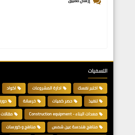
إرسال تعليق
التسميات
اختبر نفسك
ادارة المشروعات
اكواد
تنفيذ
حصر كميات
خرسانة
دورة
معدات البناء - Construction equipment
مقالات
مناهج هندسة عين شمس
مناهج و كورسات