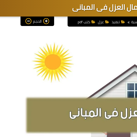
الحجم
سية
تنفيذ
عزل
كتب pdf