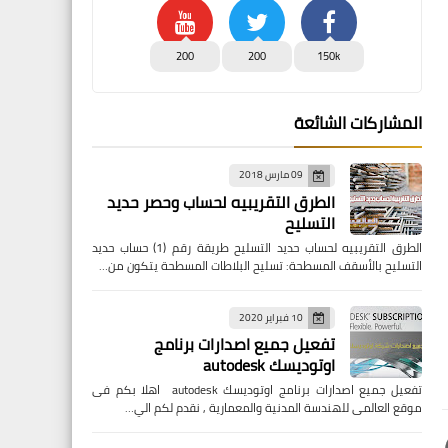
200
200
150k
المشاركات الشائعة
09 مارس 2018
الطرق التقريبيه لحساب وحصر حديد
التسليح
الطرق التقريبيه لحساب حديد التسليح طريقة رقم (1) حساب حديد
التسليح بالأسقف المسطحة: تسليح البلاطات المسطحة يتكون من…
10 فبراير 2020
تفعيل جميع اصدارات برنامج
اوتوديسك autodesk
تفعيل جميع اصدارات برنامج اوتوديسك autodesk اهلا بكم فى
موقع العالمى للهندسة المدنية والمعمارية , نقدم لكم الي…