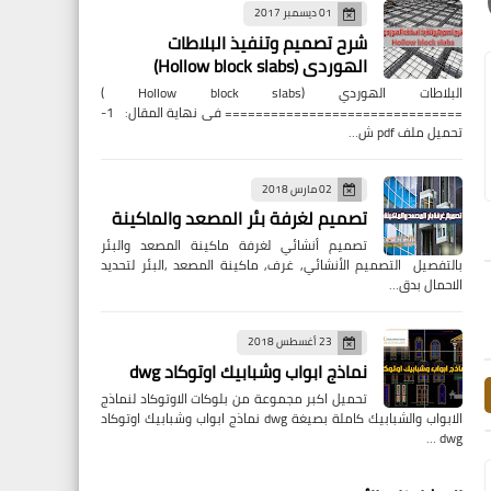
01 ديسمبر 2017
شرح تصميم وتنفيذ البلاطات
الهوردى (Hollow block slabs)
البلاطات الهوردي (Hollow block slabs )
=============================== فى نهاية المقال: 1-
تحميل ملف pdf ش…
02 مارس 2018
تصميم لغرفة بئر المصعد والماكينة
تصميم أنشائي لغرفة ماكينة المصعد والبئر
بالتفصيل التصميم الأنشائي, غرف, ماكينة المصعد ,البئر لتحديد
الاحمال بدق…
23 أغسطس 2018
نماذج ابواب وشبابيك اوتوكاد dwg
تحميل اكبر مجموعة من بلوكات الاوتوكاد لنماذج
الابواب والشبابيك كاملة بصيغة dwg نماذج ابواب وشبابيك اوتوكاد
dwg …