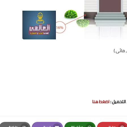
 مائى )
التحميل :
اضغط هنا