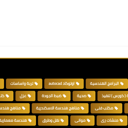
البرامج الهندسية
اوتوكاد autocad
تربة واساسات
 ( كورس ) تنفيذ
صحية
ضبط الجودة
عزل
كتب 
مكتب فنى
مناهج هندسة الاسكندرية
مناهج هندسة
منشات رى
موانى
نقل وطرق
هندسة معمارية