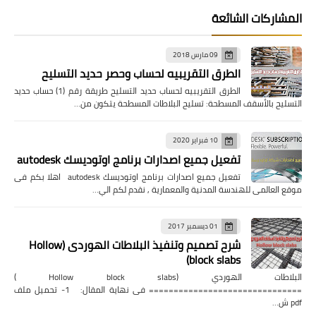
المشاركات الشائعة
09 مارس 2018
الطرق التقريبيه لحساب وحصر حديد التسليح
الطرق التقريبيه لحساب حديد التسليح طريقة رقم (1) حساب حديد
التسليح بالأسقف المسطحة: تسليح البلاطات المسطحة يتكون من…
10 فبراير 2020
تفعيل جميع اصدارات برنامج اوتوديسك autodesk
تفعيل جميع اصدارات برنامج اوتوديسك autodesk اهلا بكم فى
موقع العالمى للهندسة المدنية والمعمارية , نقدم لكم الي…
01 ديسمبر 2017
شرح تصميم وتنفيذ البلاطات الهوردى (Hollow
block slabs)
البلاطات الهوردي (Hollow block slabs )
=============================== فى نهاية المقال: 1- تحميل ملف
pdf ش…