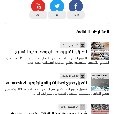
200
200
150k
المشاركات الشائعة
09 مارس 2018
الطرق التقريبيه لحساب وحصر حديد التسليح
الطرق التقريبيه لحساب حديد التسليح طريقة رقم (1) حساب حديد
التسليح بالأسقف المسطحة: تسليح البلاطات المسطحة يتكون من…
10 فبراير 2020
تفعيل جميع اصدارات برنامج اوتوديسك autodesk
تفعيل جميع اصدارات برنامج اوتوديسك autodesk اهلا بكم فى
موقع العالمى للهندسة المدنية والمعمارية , نقدم لكم الي…
01 ديسمبر 2017
شرح تصميم وتنفيذ البلاطات الهوردى (Hollow