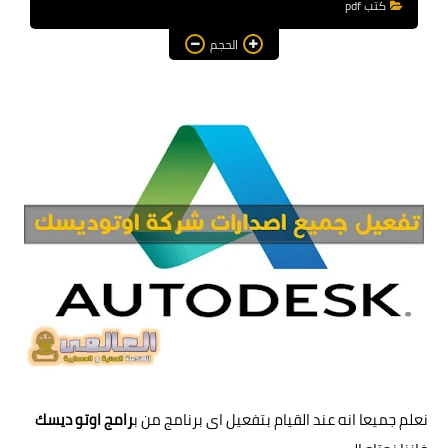
كتب pdf
هندسة معمارية
الحجم
مناهج و كورسات
مشاريع هندسية متنوعة
اوتوكاد autocad
برامج هندسية
نعلم جميعا انه عند القيام بتفعيل اى برنامج من ب
رامج اوتو ديسك