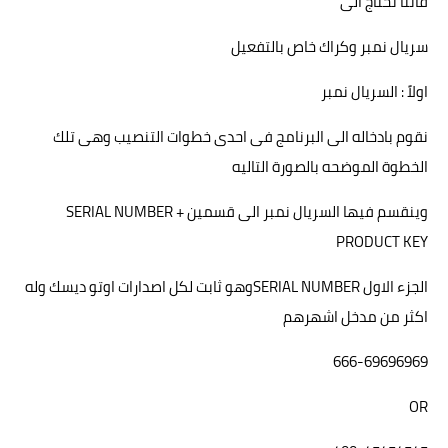
فاننا نحتاج الى
سريال نمبر وكراك خاص بالتفعيل
اولاً : السريال نمبر
نقوم بادخاله الى البرنامج فى احدى خطوات التنصيب وهى تلك
الخطوة الموضحه بالصورة التاليه
وينقسم فيها السريال نمبر الى قسمين
SERIAL NUMBER +
PRODUCT KEY
الجزء الاول
SERIAL NUMBER
وهو ثابت لكل اصدارات اوتو ديسك وله
اكثر من مدخل اشهرهم
666-69696969
OR