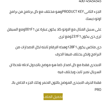
400-45454545
الجزء الثانى
PRODUCT KEY
وهو مختلف مع كل برنامج من برامج
اوتو ديسك
على سبيل المثال مع الاوتو كاد يكون عبارة عن
001F1
ومع السيفل
ثرى دى يكون
237F1
ومع ثرى
دى ماكس يكون
128F1
وهذه الارقام ثابته لكل الاصدارات من
البرامج ولكن يختلف فيها الحرف
الابجدى فقط مع كل اصدار كما هو موضح بالجدول ادناه نلاحظ ان
السريال نمبر ثابت ويختلف فيه
فقط الحرف الابجدى الموضح باللون الاحمر وذلك الجزء الخاص بالـ
PRO
تحميل الملف