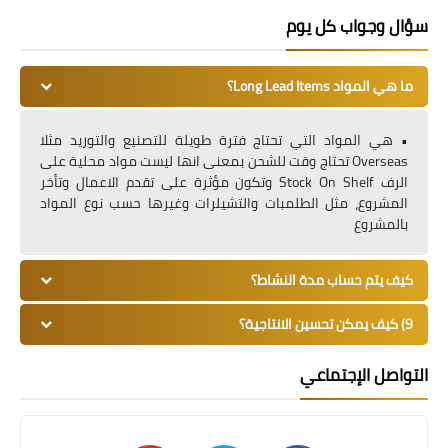
سؤال وجواب كل يوم
ما هي المواد Long Lead Items؟
• هي المواد التي تحتاج فترة طويلة للتصنيع والتوريد مثلا
Overseas تحتاج وقت للشحن بمعنى انها ليست مواد محلية على
الرف Stock On Shelf وتكون مؤثرة على تقدم الاعمال وتأخر
المشروع، مثل الطلمبات والتشيلرات وغيرها حسب نوع المواد
بالمشروع
كيف يتم حساب مدة النشاط؟
9) كيف يمكن تحسين الانتاجية؟
التواصل الإجتماعي