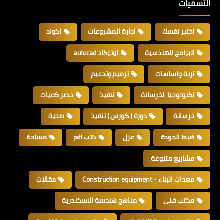
التسميات
اختبر نفسك
ادارة المشروعات
اكواد
البرامج الهندسية
اوتوكاد autocad
تربة واساسات
ترميم وتدعيم
تكنولوجيا الخرسانة
تنفيذ
حصر كميات
خرسانة
دورة ( كورس ) تنفيذ
صحية
ضبط الجودة
عزل
كتب pdf
مساحة
مشاريع متنوعة
معدات البناء - Construction equipment
مقالات
مكتب فنى
مناهج هندسة الاسكندرية