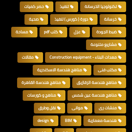
تكنولوجيا الخرسانة
تنفيذ
حصر كميات
خرسانة
دورة ( كورس ) تنفيذ
صحية
ضبط الجودة
عزل
كتب pdf
مساحة
مشاريع متنوعة
معدات البناء - Construction equipment
مقالات
مكتب فنى
مناهج هندسة الاسكندرية
مناهج هندسة الزقازيق
مناهج هندسة القاهرة
مناهج هندسة عين شمس
مناهج و كورسات
منشات رى
موانى
نقل وطرق
هندسة معمارية
BIM
design