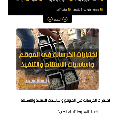
هندسة معمارية
دورة ( كورس ) تنفيذ
كتب pdf
مناهج و كورسات
الحجم
مشاريع هندسية متنوعة
اوتوكاد autocad
برامج هندسية
اختبارات الخرسانة فى الموقع واساسيات التنفيذ والاستلام
·
اختبار الهبوط "أثناء الصب"