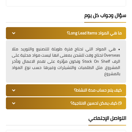
سؤال وجواب كل يوم
ما هي المواد Long Lead Items؟
• هي المواد التي تحتاج فترة طويلة للتصنيع والتوريد مثلا
Overseas تحتاج وقت للشحن بمعنى انها ليست مواد محلية على
الرف Stock On Shelf وتكون مؤثرة على تقدم الاعمال وتأخر
المشروع، مثل الطلمبات والتشيلرات وغيرها حسب نوع المواد
بالمشروع
كيف يتم حساب مدة النشاط؟
9) كيف يمكن تحسين الانتاجية؟
التواصل الإجتماعي