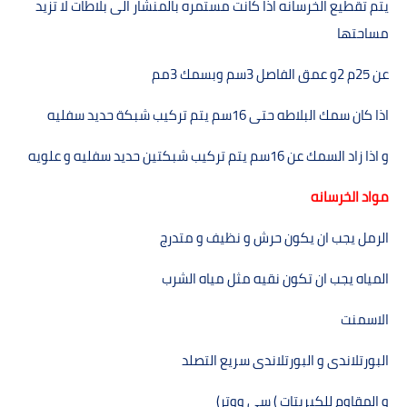
يتم تقطيع الخرسانه اذا كانت مستمره بالمنشار الى بلاطات لا تزيد
مساحتھا
عن
25
م 2و عمق الفاصل
3
سم وبسمك
3
مم
اذا كان سمك البلاطه حتى
16
سم يتم تركيب شبكة حديد سفليه
و اذا زاد السمك عن
16
سم يتم تركيب شبكتين حديد سفليه و علويه
مواد الخرسانه
الرمل يجب ان يكون حرش و نظيف و متدرج
المياه يجب ان تكون نقيه مثل مياه الشرب
الاسمنت
البورتلاندى و البورتلاندى سريع التصلد
و المقاوم للكبريتات ) سى ووتر
(