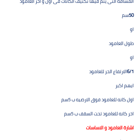
المسافه التى يتم فيھا تكثيف الكانات فى اول و آخر العامود
50
سم
او
طول العامود
او
6/1
الارتفاع الحر للعامود
ايھم اكبر
اول كانه للعامود فوق الارضيه ب
5
سم
اخر كانه للعامود تحت السقف ب
5
سم
اشارة العامود و الاساسات