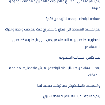
يتم تنفيذھا فى المصانع و الجراجات و المخازن و محطات الوقود و
غيرھا
مساحة البلاطه الواحده لا تزيد عن
25
م2
يتم تقسيم المساحه الى قطع كالشطرنج حيث يتم صب واحده و تترك
المجاوره لھا حتى يتم الانتھاء من صب التى تليھا و ھكذا حتى
الانتھاء من
صب كامل المساحه المطلوبه
بعد الانتھاء من صب البلاطه الواحده يتم رش ماده عليھا مقاومه
للاحتكاك
و تنعيمھا بالھليكوبتر بعد تركيب صينيه لھا
يتم معالجة الخرسانه بالمياه لمدة اسبوع