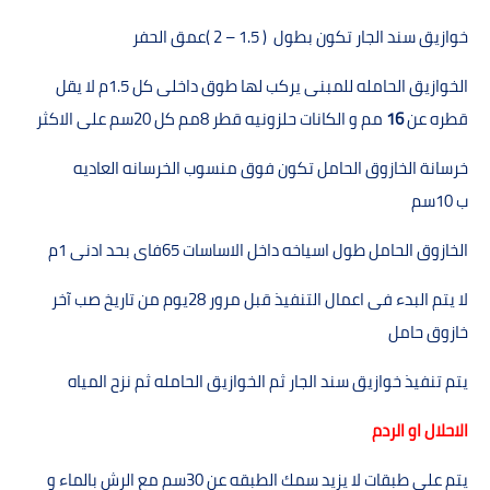
خوازيق سند الجار تكون بطول
( 2 – 1.5 )
عمق الحفر
الخوازيق الحامله للمبنى يركب لھا طوق داخلى كل
1.5
م لا يقل
قطره عن
16
مم و الكانات حلزونيه قطر
8
مم كل
20
سم على الاكثر
خرسانة الخازوق الحامل تكون فوق منسوب الخرسانه العاديه
ب
10
سم
الخازوق الحامل طول اسياخه داخل الاساسات
65
فاى بحد ادنى
1
م
لا يتم البدء فى اعمال التنفيذ قبل مرور
28
يوم من تاريخ صب آخر
خازوق
حامل
يتم تنفيذ خوازيق سند الجار ثم الخوازيق الحامله ثم نزح المياه
الاحلال او الردم
يتم على طبقات لا يزيد سمك الطبقه عن
30
سم مع الرش بالماء و