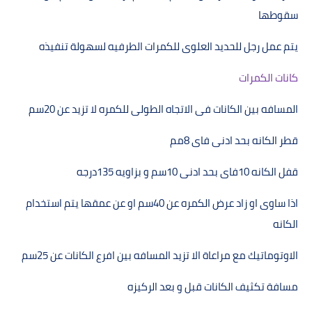
سقوطھا
يتم عمل رجل للحديد العلوى للكمرات الطرفيه لسھولة تنفيذه
كانات الكمرات
المسافه بين الكانات فى الاتجاه الطولى للكمره لا تزيد عن
20
سم
قطر الكانه بحد ادنى فاى
8
مم
قفل الكانه
10
فاى بحد ادنى
10
سم و بزاويه
135
درجه
اذا ساوى او زاد عرض الكمره عن
40
سم او عن عمقھا يتم استخدام
الكانه
الاوتوماتيك مع مراعاة الا تزيد المسافه بين افرع الكانات عن
25
سم
مسافة تكثيف الكانات قبل و بعد الركيزه