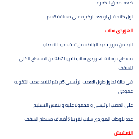
ضعف عمق الكمره
اول كانه قبل او بعد الركيزه على مسافة
5
سم
الھوردى سلاب
لابد من مرور حديد البلاطه من تحت حديد الاعصاب
مسطح خرسانة الھوردى سلاب تقريبا
0.67
من المسطح الكلى
للسقف
فى حالة تجاوز طول العصب الرئيسى
5
م يتم تنفيذ عصب التقويه
عمودى
على العصب الرئيسى و محمولا عليه و بنفس التسليح
عدد بلوكات الھوردى سلاب تقريبا
5
أضعاف مسطح السقف
التعشيش