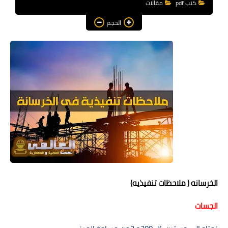
كتب pdf
مقالات
هندسة معمارية
الحجم
مناهج و كورسات
مشاريع هندسية متنوعة
اوتوكاد autocad
برامج هندسية
الخرسانه
)
ملاحظات تنفيذيه
(
الجسات