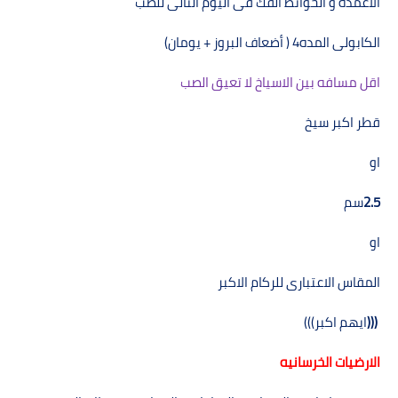
الاعمده و الحوائط الفك فى اليوم التالى للصب
الكابولى المده
) 4
أضعاف البروز + يومان
(
اقل مسافه بين الاسياخ لا تعيق الصب
قطر اكبر سيخ
او
2.5
سم
او
المقاس الاعتبارى للركام الاكبر
)))
ايھم اكبر
(((
الارضيات الخرسانيه