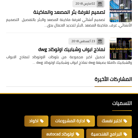
02 مارس 2018
تصميم لغرفة بئر المصعد والماكينة
تصميم أنشائي لغرفة ماكينة المصعد والبئر بالتفصيل التصميم
الأنشائي, غرف, ماكينة المصعد ,البئر لتحديد الاحمال بدق…
23 أغسطس 2018
نماذج ابواب وشبابيك اوتوكاد dwg
تحميل اكبر مجموعة من بلوكات الاوتوكاد لنماذج الابواب
والشبابيك كاملة بصيغة dwg نماذج ابواب وشبابيك اوتوكاد dwg …
المشاركات الأخيرة
التسميات
اختبر نفسك
ادارة المشروعات
اكواد
البرامج الهندسية
اوتوكاد autocad