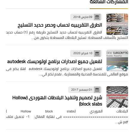
المشاركات الشائعة
09 مارس 2018
الطرق التقريبيه لحساب وحصر حديد التسليح
الطرق التقريبيه لحساب حديد التسليح طريقة رقم (1) حساب حديد
التسليح بالأسقف المسطحة: تسليح البلاطات المسطحة يتكون من…
10 فبراير 2020
تفعيل جميع اصدارات برنامج اوتوديسك autodesk
تفعيل جميع اصدارات برنامج اوتوديسك autodesk اهلا بكم فى
موقع العالمى للهندسة المدنية والمعمارية , نقدم لكم الي…
01 ديسمبر 2017
شرح تصميم وتنفيذ البلاطات الهوردى (Hollow
block slabs)
البلاطات الهوردي (Hollow block slabs )
=============================== فى نهاية المقال: 1- تحميل ملف
pdf ش…