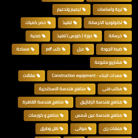
تربة واساسات
ترميم وتدعيم
تكنولوجيا الخرسانة
تنفيذ
حصر كميات
خرسانة
دورة ( كورس ) تنفيذ
صحية
ضبط الجودة
عزل
كتب pdf
مساحة
مشاريع متنوعة
معدات البناء - Construction equipment
مقالات
مكتب فنى
مناهج هندسة الاسكندرية
مناهج هندسة الزقازيق
مناهج هندسة القاهرة
مناهج هندسة عين شمس
مناهج و كورسات
منشات رى
موانى
نقل وطرق