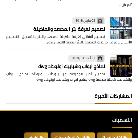
pdf ش…
02 مارس 2018
تصميم لغرفة بئر المصعد والماكينة
تصميم أنشائي لغرفة ماكينة المصعد والبئر بالتفصيل التصميم
الأنشائي, غرف, ماكينة المصعد ,البئر لتحديد الاحمال بدق…
23 أغسطس 2018
نماذج ابواب وشبابيك اوتوكاد dwg
تحميل اكبر مجموعة من بلوكات الاوتوكاد لنماذج الابواب
والشبابيك كاملة بصيغة dwg نماذج ابواب وشبابيك اوتوكاد dwg …
المشاركات الأخيرة
التسميات
اختبر نفسك
ادارة المشروعات
اكواد