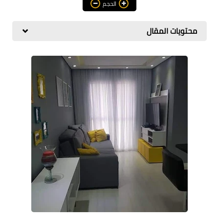
الحجم
هندسة معمارية
محتويات المقال
مناهج و كورسات
مشاريع هندسية متنوعة
اوتوكاد autocad
برامج هندسية