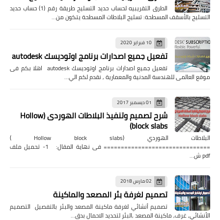
الطرق التقريبيه لحساب حديد التسليح طريقة رقم (1) حساب حديد
التسليح بالأسقف المسطحة: تسليح البلاطات المسطحة يتكون من…
10 فبراير 2020
تفعيل جميع اصدارات برنامج اوتوديسك autodesk
تفعيل جميع اصدارات برنامج اوتوديسك autodesk اهلا بكم فى
موقع العالمى للهندسة المدنية والمعمارية , نقدم لكم الي…
01 ديسمبر 2017
شرح تصميم وتنفيذ البلاطات الهوردى (Hollow
block slabs)
البلاطات الهوردي (Hollow block slabs )
=============================== فى نهاية المقال: 1- تحميل ملف
pdf ش…
02 مارس 2018
تصميم لغرفة بئر المصعد والماكينة
تصميم أنشائي لغرفة ماكينة المصعد والبئر بالتفصيل التصميم
الأنشائي, غرف, ماكينة المصعد ,البئر لتحديد الاحمال بدق…