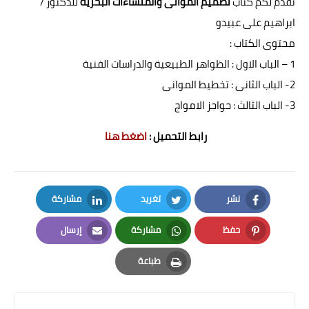
نقدم لكم كتاب
تصميم الموانى والمنشاءات البحرية
للدكتور /
ابراهيم على عبيدو
محتوى الكتاب :
1 – الباب الاول : الظواهر الطبيعية والدراسات الفنية
2- الباب الثانى : تخطيط الموانى
3- الباب الثالث : حواجز الامواج
رابط التحميل :
اضغط هنا
نشر
تغريد
مشاركة
LinkedIn
Twitter
Facebook
حفظ
مشاركة
إرسال
Email
Whatsapp
Pinterest
طباعة
Print