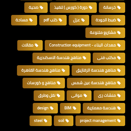
خرسانة
دورة ( كورس ) تنفيذ
صحية
ضبط الجودة
عزل
كتب pdf
مساحة
مشاريع متنوعة
معدات البناء - Construction equipment
مقالات
مكتب فنى
مناهج هندسة الاسكندرية
مناهج هندسة الزقازيق
مناهج هندسة القاهرة
مناهج هندسة عين شمس
مناهج و كورسات
منشات رى
موانى
نقل وطرق
هندسة معمارية
BIM
design
steel
soil
project management