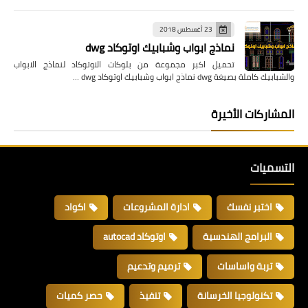
23 أغسطس 2018
نماذج ابواب وشبابيك اوتوكاد dwg
تحميل اكبر مجموعة من بلوكات الاوتوكاد لنماذج الابواب
والشبابيك كاملة بصيغة dwg نماذج ابواب وشبابيك اوتوكاد dwg …
المشاركات الأخيرة
التسميات
اختبر نفسك
ادارة المشروعات
اكواد
البرامج الهندسية
اوتوكاد autocad
تربة واساسات
ترميم وتدعيم
تكنولوجيا الخرسانة
تنفيذ
حصر كميات